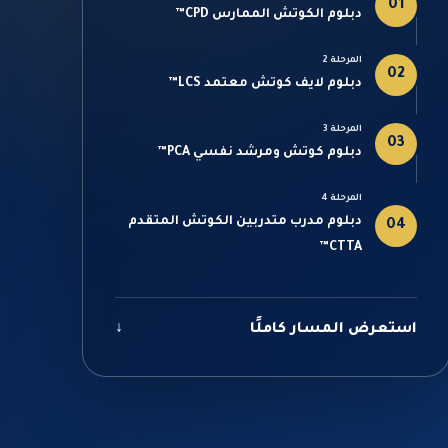
01
دبلوم الكوتش الممارس CPD™
المرحلة 2
02
دبلوم لايف كوتش معتمد LCS™
المرحلة 3
03
دبلوم كوتش ومرشد نفسي PCA™
المرحلة 4
دبلوم مدرب متدربين الكوتش المتقدم
04
CTTA™
استعرض المسار كاملًا
↓