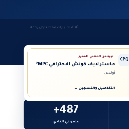
ثلاثة اختيارات فقط بدون زحمة
البرنامج المهني المميز
CPQ
ماستر لايف كوتش الاحترافي MPC®
أونلاين
التفاصيل والتسجيل ←
487+
عضو في النادي