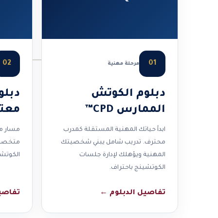
02
01
مرحلة مهنية
دبلوم الكوتش
دبلو
الممارس CPD™
معتمد 
ابدأ حياتك المهنية المستقلة كمدرب
مسار مت
محترف. تدريب شامل يبني شخصيتك
متخصصة
المهنية ويؤهلك لإدارة جلسات
الكوتشي
الكوتشينج باحتراف.
تفاصيل الدبلوم
←
تفاصي