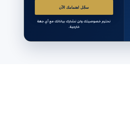
سجّل اهتمامك الآن
نحترم خصوصيتك ولن نشارك بياناتك مع أي جهة
خارجية.