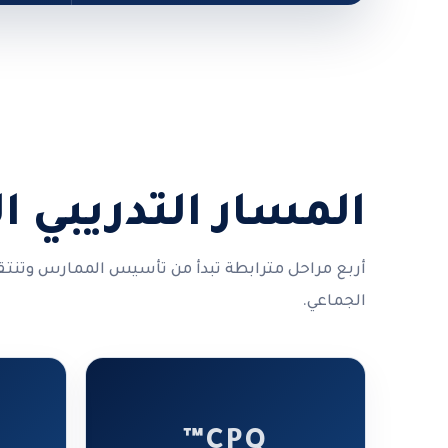
المسار التدريبي ا
أربع مراحل مترابطة تبدأ من تأسيس الممارس وتنتق
الجماعي.
CPQ™