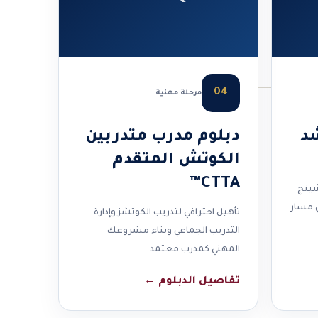
04
مرحلة مهنية
د
دبلوم مدرب متدربين
الكوتش المتقدم
CTTA™
شينج
ي مسار
تأهيل احترافي لتدريب الكوتشز وإدارة
التدريب الجماعي وبناء مشروعك
المهني كمدرب معتمد.
تفاصيل الدبلوم
←