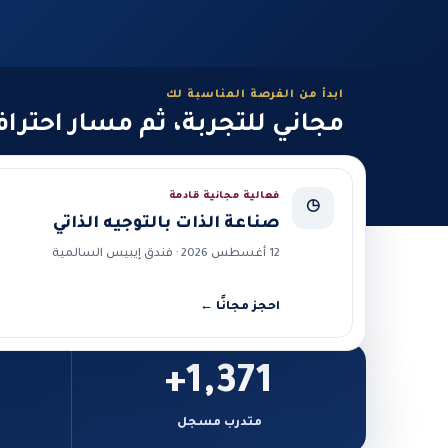
ابدأ من الفرصة المناسبة لك
مجاني للتجربة، ثم مسار احترا
فعالية مجانية قادمة
◷
صناعة الذات بالتوجيه الذاتي
12 أغسطس 2026 · فندق إيبيس السالمية
احجز مجانًا ←
1,371+
متدرب مسجل