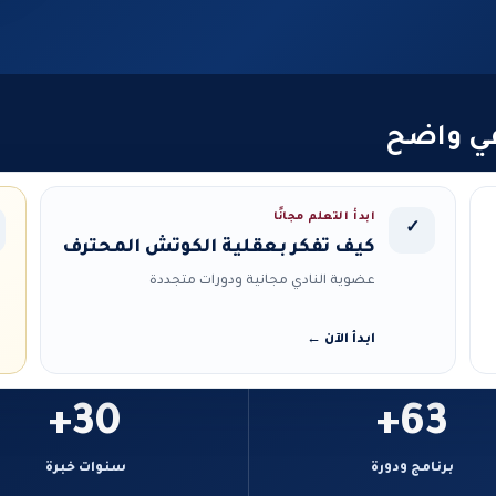
في واضح
ابدأ التعلم مجانًا
✓
كيف تفكر بعقلية الكوتش المحترف
عضوية النادي مجانية ودورات متجددة
ابدأ الآن ←
30+
63+
برنامج ودورة
سنوات خبرة