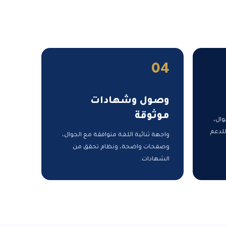
04
وصول وشهادات
موثوقة
وال،
للدعم
واجهة ثنائية اللغة متوافقة مع الجوال،
وصفحات واضحة، ونظام تحقق من
الشهادات.