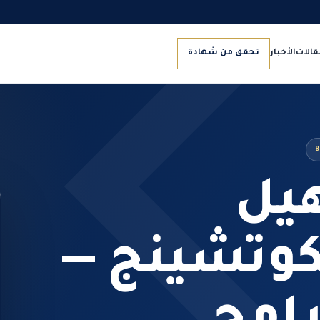
قالات
الأخبار
تحقق من شهادة
B
هيل
كوتشينج —