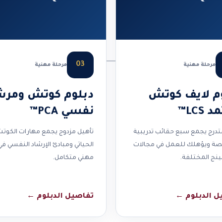
03
مرحلة مهنية
مرحلة مهنية
م لايف كوتش
دبلوم كوتش ومرش
LCS™
نفسي PCA™
درج يجمع سبع حقائب تدريبية
تأهيل مزدوج يجمع مهارات الكوت
 ويؤهلك للعمل في مجالات
الحياتي ومبادئ الإرشاد النفسي ف
نج المختلفة.
مهني متكامل.
ل الدبلوم
←
تفاصيل الدبلوم
←