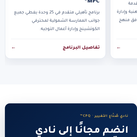
MPC®
قدمة
نية وإدارة
برنامج تأهيلي متقدم في 25 وحدة يغطي جميع
وفق منهج
جوانب الممارسة الشمولية لمحترفي
الكوتشينج وإدارة أعمال التوجيه.
←
تفاصيل البرنامج
←
نادي صُنّاع التغيير · CPQ™
انضم مجانًا إلى نادي