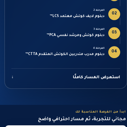
المرحلة 2
02
دبلوم لايف كوتش معتمد LCS™
المرحلة 3
03
دبلوم كوتش ومرشد نفسي PCA™
المرحلة 4
04
دبلوم مدرب متدربين الكوتش المتقدم CTTA™
استعرض المسار كاملًا
↓
ابدأ من الفرصة المناسبة لك
مجاني للتجربة، ثم مسار احترافي واضح