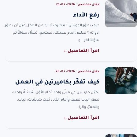
مقال متخصص · 2026-07-29
رفع الأداء
كيف يطوّر الكوتش المحترف أداءه من الداخل قبل أن يطوّر
أدواته ؟ تجلس أمام عميلك، تستمع، تسأل سؤالاً ثم
سؤالاً آخر… و…
اقرأ التفاصيل
←
مقال متخصص · 2026-07-20
كيف تفكّر بكاميرتين في العمل
تخيّل حارسين في مبنًى واحد. أمام الأوّل شاشةٌ واحدة
تصوّر الباب فقط، وأمام الثاني ثلاث شاشات: الباب،
والممرّ، والزا…
اقرأ التفاصيل
←