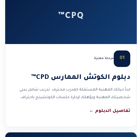
CPQ™
01
مرحلة مهنية
دبلوم الكوتش الممارس CPD™
ابدأ حياتك المهنية المستقلة كمدرب محترف. تدريب شامل يبني
شخصيتك المهنية ويؤهلك لإدارة جلسات الكوتشينج باحتراف.
تفاصيل الدبلوم
←