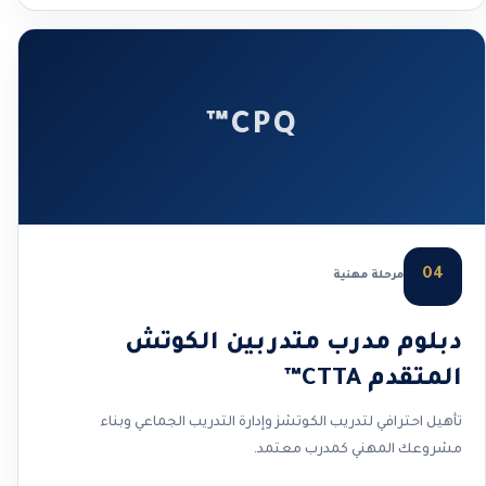
CPQ™
04
مرحلة مهنية
دبلوم مدرب متدربين الكوتش
المتقدم CTTA™
تأهيل احترافي لتدريب الكوتشز وإدارة التدريب الجماعي وبناء
مشروعك المهني كمدرب معتمد.