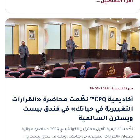
اقرأ التفاصيل
←
خبر الأكاديمية · 2026-05-18
أكاديمية CPQ™ نظّمت محاضرة «القرارات
التغييرية في حياتك» في فندق بيست
ويسترن السالمية
نظّمت أكاديمية تأهيل محترفين الكوتشينج CPQ™ محاضرة مجانية
بعنوان «القرارات التغييرية في حياتك»، وذلك في فندق بيست و…