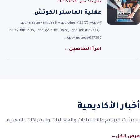
مقال متخصص · 2026-07-01
عقلية الماستر الكوتش
#cpq-master-mindset{--cpq-blue:#123f73;--cpq-
blue2:#1b5b9b;--cpq-gold:#c99a2e;--cpq-ink:#1d2733;--
cpq-muted:#657386…
اقرأ التفاصيل
←
أخبار الأكاديمية
تحديثات البرامج والاعتمادات والفعاليات والشراكات المهنية.
عرض الكل
←