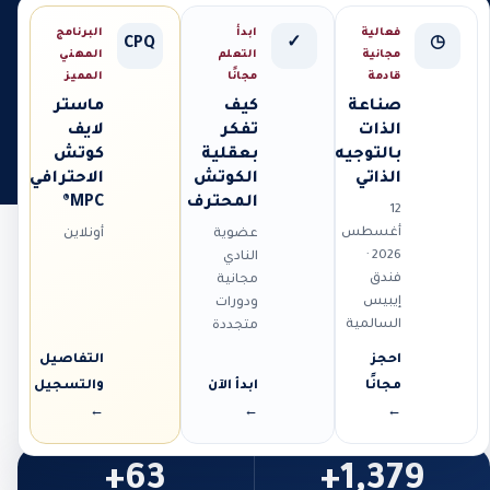
فعالية
ابدأ
البرنامج
CPQ
✓
◷
مجانية
التعلم
المهني
قادمة
مجانًا
المميز
صناعة
كيف
ماستر
الذات
تفكر
لايف
بالتوجيه
بعقلية
كوتش
الذاتي
الكوتش
الاحترافي
المحترف
MPC®
12
أغسطس
عضوية
أونلاين
2026 ·
النادي
فندق
مجانية
إيبيس
ودورات
السالمية
متجددة
احجز
التفاصيل
مجانًا
ابدأ الآن
والتسجيل
←
←
←
63+
1,379+