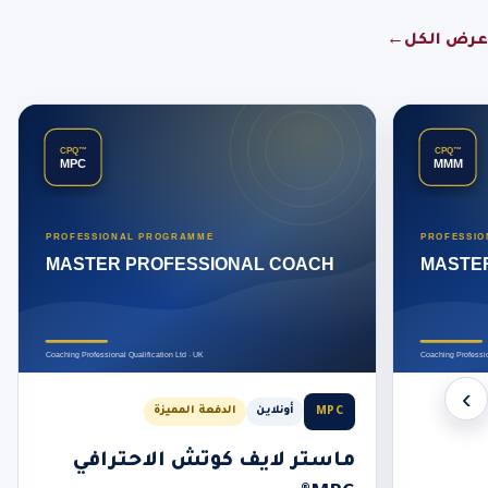
عرض الكل
←
‹
›
MPC
أونلاين
الدفعة المميزة
ماستر لايف كوتش الاحترافي