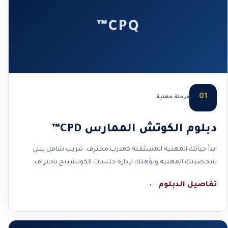
CPQ™
01
مرحلة مهنية
دبلوم الكوتش الممارس CPD™
ابدأ حياتك المهنية المستقلة كمدرب محترف. تدريب شامل يبني
شخصيتك المهنية ويؤهلك لإدارة جلسات الكوتشينج باحتراف.
تفاصيل الدبلوم
←