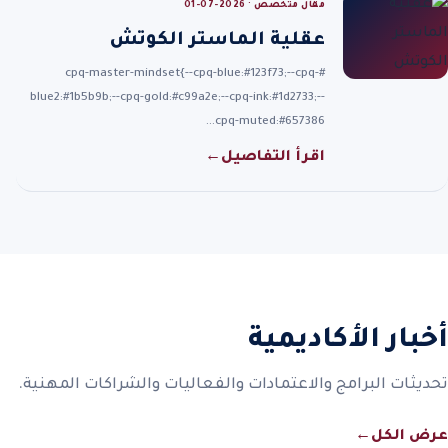
مقال متخصص · 2026-07-01
عقلية الماستر الكوتش
#cpq-master-mindset{--cpq-blue:#123f73;--cpq-
blue2:#1b5b9b;--cpq-gold:#c99a2e;--cpq-ink:#1d2733;--
cpq-muted:#657386…
اقرأ التفاصيل
←
أخبار الأكاديمية
تحديثات البرامج والاعتمادات والفعاليات والشراكات المهنية.
عرض الكل
←