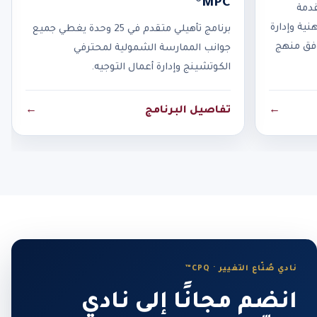
MPC®
قدمة
نية وإدارة
برنامج تأهيلي متقدم في 25 وحدة يغطي جميع
وفق منهج
جوانب الممارسة الشمولية لمحترفي
الكوتشينج وإدارة أعمال التوجيه.
←
تفاصيل البرنامج
←
نادي صُنّاع التغيير · CPQ™
انضم مجانًا إلى نادي