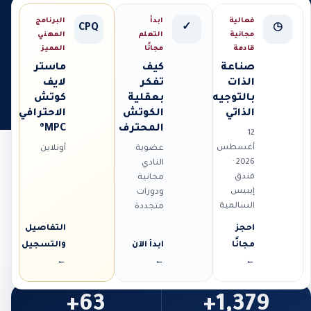
فعالية
ابدأ
البرنامج
CPQ
✓
◷
مجانية
التعلم
المهني
قادمة
مجانًا
المميز
صناعة
كيف
ماستر
الذات
تفكر
لايف
بالتوجيه
بعقلية
كوتش
الذاتي
الكوتش
الاحترافي
المحترف
MPC®
12
أغسطس
عضوية
أونلاين
2026 ·
النادي
فندق
مجانية
إيبيس
ودورات
السالمية
متجددة
احجز
التفاصيل
مجانًا
ابدأ الآن
والتسجيل
←
←
←
63+
1,379+