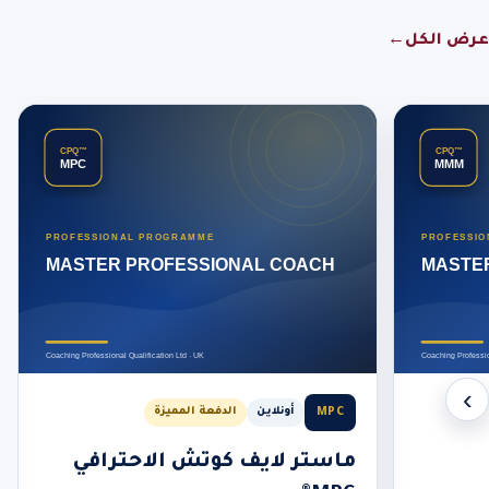
عرض الكل
←
‹
›
MPC
أونلاين
الدفعة المميزة
ماستر لايف كوتش الاحترافي