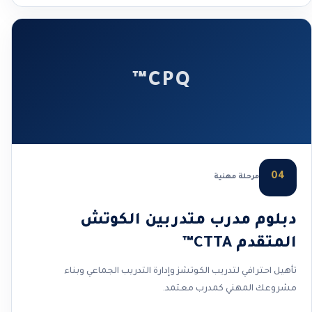
CPQ™
04
مرحلة مهنية
دبلوم مدرب متدربين الكوتش
المتقدم CTTA™
تأهيل احترافي لتدريب الكوتشز وإدارة التدريب الجماعي وبناء
مشروعك المهني كمدرب معتمد.