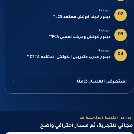
المرحلة 2
02
دبلوم لايف كوتش معتمد LCS™
المرحلة 3
03
دبلوم كوتش ومرشد نفسي PCA™
المرحلة 4
04
دبلوم مدرب متدربين الكوتش المتقدم CTTA™
استعرض المسار كاملًا
↓
ابدأ من الفرصة المناسبة لك
مجاني للتجربة، ثم مسار احترافي واضح