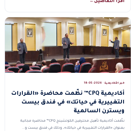
اقرأ التفاصيل
←
خبر الأكاديمية · 2026-05-18
أكاديمية CPQ™ نظّمت محاضرة «القرارات
التغييرية في حياتك» في فندق بيست
ويسترن السالمية
نظّمت أكاديمية تأهيل محترفين الكوتشينج CPQ™ محاضرة مجانية
بعنوان «القرارات التغييرية في حياتك»، وذلك في فندق بيست و…