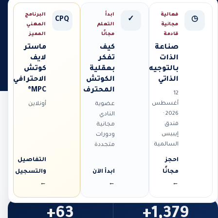
فعالية
ابدأ
البرنامج
CPQ
✓
◷
مجانية
التعلم
المهني
قادمة
مجانًا
المميز
صناعة
كيف
ماستر
الذات
تفكر
لايف
بالتوجيه
بعقلية
كوتش
الذاتي
الكوتش
الاحترافي
المحترف
MPC®
12
أغسطس
عضوية
أونلاين
2026 ·
النادي
فندق
مجانية
إيبيس
ودورات
السالمية
متجددة
احجز
التفاصيل
مجانًا
ابدأ الآن
والتسجيل
←
←
←
63+
1,379+