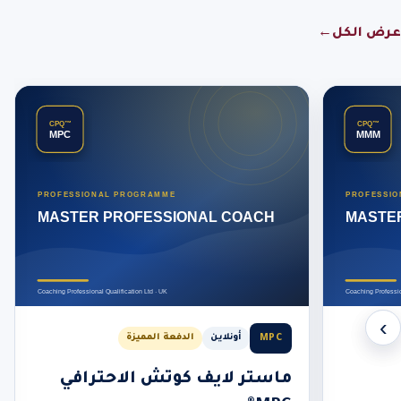
عرض الكل
←
‹
›
MPC
أونلاين
الدفعة المميزة
ماستر لايف كوتش الاحترافي