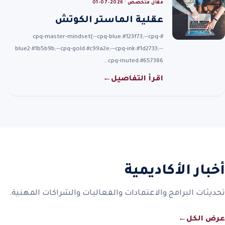
مقال متخصص · 2026-07-01
عقلية الماستر الكوتش
#cpq-master-mindset{--cpq-blue:#123f73;--cpq-
blue2:#1b5b9b;--cpq-gold:#c99a2e;--cpq-ink:#1d2733;--
cpq-muted:#657386…
اقرأ التفاصيل
←
أخبار الأكاديمية
تحديثات البرامج والاعتمادات والفعاليات والشراكات المهنية.
عرض الكل
←