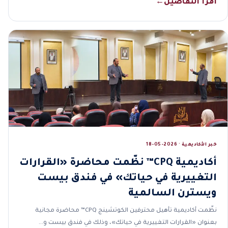
اقرأ التفاصيل
←
خبر الأكاديمية · 2026-05-18
أكاديمية CPQ™ نظّمت محاضرة «القرارات
التغييرية في حياتك» في فندق بيست
ويسترن السالمية
نظّمت أكاديمية تأهيل محترفين الكوتشينج CPQ™ محاضرة مجانية
بعنوان «القرارات التغييرية في حياتك»، وذلك في فندق بيست و…