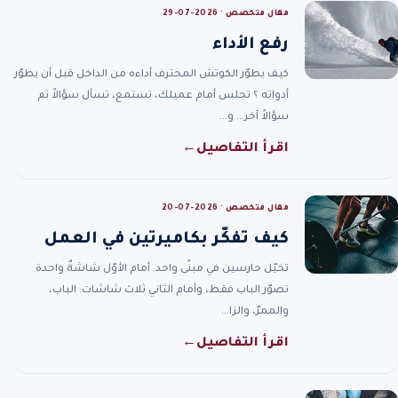
مقال متخصص · 2026-07-29
رفع الأداء
كيف يطوّر الكوتش المحترف أداءه من الداخل قبل أن يطوّر
أدواته ؟ تجلس أمام عميلك، تستمع، تسأل سؤالاً ثم
سؤالاً آخر… و…
اقرأ التفاصيل
←
مقال متخصص · 2026-07-20
كيف تفكّر بكاميرتين في العمل
تخيّل حارسين في مبنًى واحد. أمام الأوّل شاشةٌ واحدة
تصوّر الباب فقط، وأمام الثاني ثلاث شاشات: الباب،
والممرّ، والزا…
اقرأ التفاصيل
←