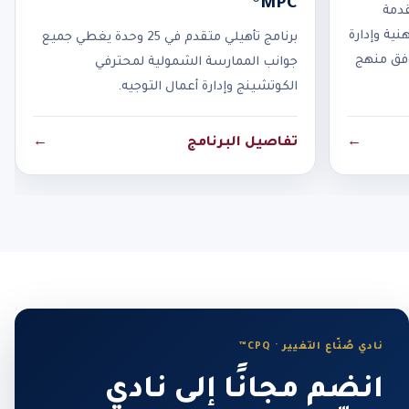
MPC®
قدمة
نية وإدارة
برنامج تأهيلي متقدم في 25 وحدة يغطي جميع
وفق منهج
جوانب الممارسة الشمولية لمحترفي
الكوتشينج وإدارة أعمال التوجيه.
←
تفاصيل البرنامج
←
نادي صُنّاع التغيير · CPQ™
انضم مجانًا إلى نادي