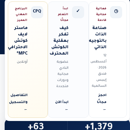
فعالية
ابدأ
البرنامج
CPQ
✓
◷
مجانية
التعلم
المهني
قادمة
مجانًا
المميز
صناعة
كيف
ماستر
الذات
تفكر
لايف
بالتوجيه
بعقلية
كوتش
الذاتي
الكوتش
الاحترافي
المحترف
MPC®
12
أغسطس
عضوية
أونلاين
2026 ·
النادي
فندق
مجانية
إيبيس
ودورات
السالمية
متجددة
احجز
التفاصيل
مجانًا
ابدأ الآن
والتسجيل
←
←
←
63+
1,379+