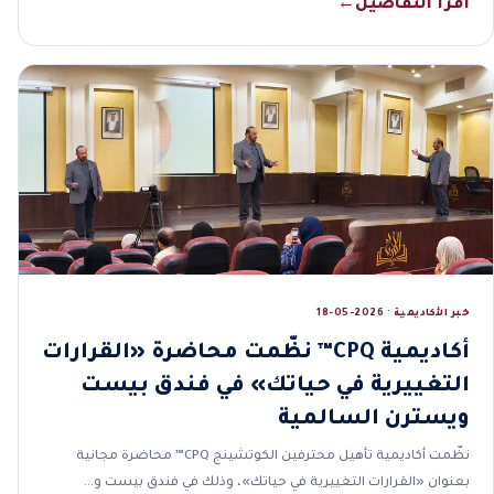
اقرأ التفاصيل
←
خبر الأكاديمية · 2026-05-18
أكاديمية CPQ™ نظّمت محاضرة «القرارات
التغييرية في حياتك» في فندق بيست
ويسترن السالمية
نظّمت أكاديمية تأهيل محترفين الكوتشينج CPQ™ محاضرة مجانية
بعنوان «القرارات التغييرية في حياتك»، وذلك في فندق بيست و…