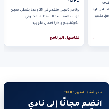
MPC®
قدمة
نية وإدارة
برنامج تأهيلي متقدم في 25 وحدة يغطي جميع
وفق منهج
جوانب الممارسة الشمولية لمحترفي
الكوتشينج وإدارة أعمال التوجيه.
←
تفاصيل البرنامج
←
نادي صُنّاع التغيير · CPQ™
انضم مجانًا إلى نادي