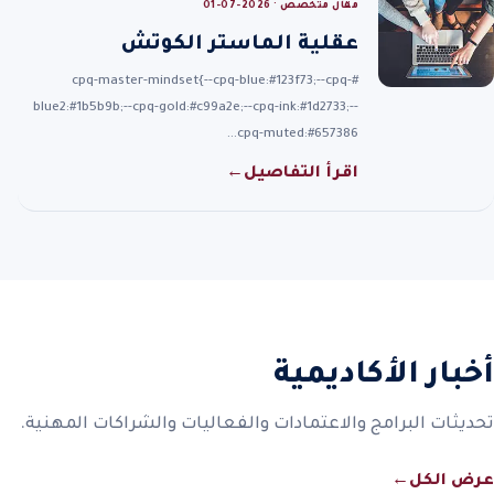
مقال متخصص · 2026-07-01
عقلية الماستر الكوتش
#cpq-master-mindset{--cpq-blue:#123f73;--cpq-
blue2:#1b5b9b;--cpq-gold:#c99a2e;--cpq-ink:#1d2733;--
cpq-muted:#657386…
اقرأ التفاصيل
←
أخبار الأكاديمية
تحديثات البرامج والاعتمادات والفعاليات والشراكات المهنية.
عرض الكل
←