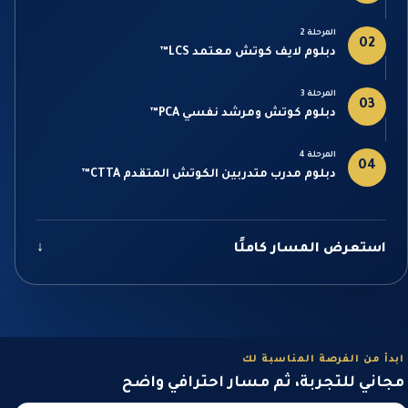
المرحلة 2
02
دبلوم لايف كوتش معتمد LCS™
المرحلة 3
03
دبلوم كوتش ومرشد نفسي PCA™
المرحلة 4
04
دبلوم مدرب متدربين الكوتش المتقدم CTTA™
استعرض المسار كاملًا
↓
ابدأ من الفرصة المناسبة لك
مجاني للتجربة، ثم مسار احترافي واضح