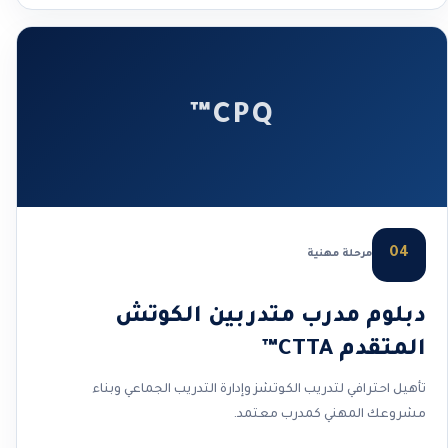
CPQ™
04
مرحلة مهنية
دبلوم مدرب متدربين الكوتش
المتقدم CTTA™
تأهيل احترافي لتدريب الكوتشز وإدارة التدريب الجماعي وبناء
مشروعك المهني كمدرب معتمد.