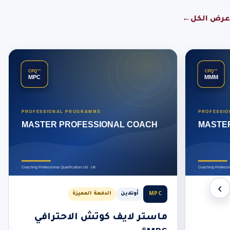
عرض الكل
←
‹
›
MPC
أونلاين
الدفعة المميزة
ماستر لايف كوتش الاحترافي