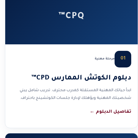
CPQ™
01
مرحلة مهنية
دبلوم الكوتش الممارس CPD™
ابدأ حياتك المهنية المستقلة كمدرب محترف. تدريب شامل يبني
شخصيتك المهنية ويؤهلك لإدارة جلسات الكوتشينج باحتراف.
تفاصيل الدبلوم
←