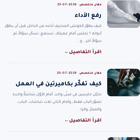
مقال متخصص · 2026-07-29
رفع الأداء
كيف يطوّر الكوتش المحترف أداءه من الداخل قبل أن يطوّر
أدواته ؟ تجلس أمام عميلك، تستمع، تسأل سؤالاً ثم
سؤالاً آخر… و…
اقرأ التفاصيل
←
مقال متخصص · 2026-07-20
كيف تفكّر بكاميرتين في العمل
تخيّل حارسين في مبنًى واحد. أمام الأوّل شاشةٌ واحدة
تصوّر الباب فقط، وأمام الثاني ثلاث شاشات: الباب،
والممرّ، والزا…
اقرأ التفاصيل
←