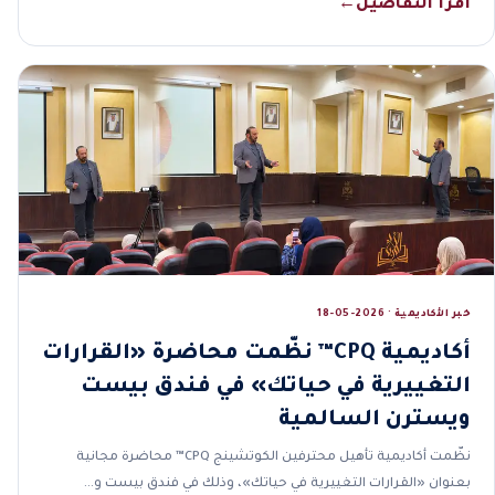
اقرأ التفاصيل
←
خبر الأكاديمية · 2026-05-18
أكاديمية CPQ™ نظّمت محاضرة «القرارات
التغييرية في حياتك» في فندق بيست
ويسترن السالمية
نظّمت أكاديمية تأهيل محترفين الكوتشينج CPQ™ محاضرة مجانية
بعنوان «القرارات التغييرية في حياتك»، وذلك في فندق بيست و…