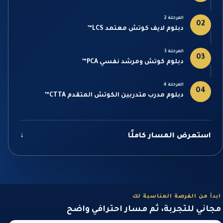
المرحلة 2
02
دبلوم لايف كوتش معتمد LCS™
المرحلة 3
03
دبلوم كوتش ومرشد نفسي PCA™
المرحلة 4
04
دبلوم مدرب متدربين الكوتش المتقدم CTTA™
استعرض المسار كاملًا
↓
ابدأ من الفرصة المناسبة لك
مجاني للتجربة، ثم مسار احترافي واضح