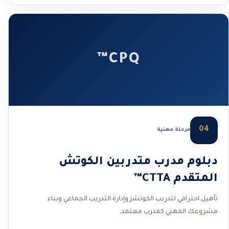
CPQ™
04
مرحلة مهنية
دبلوم مدرب متدربين الكوتش
المتقدم CTTA™
تأهيل احترافي لتدريب الكوتشز وإدارة التدريب الجماعي وبناء
مشروعك المهني كمدرب معتمد.