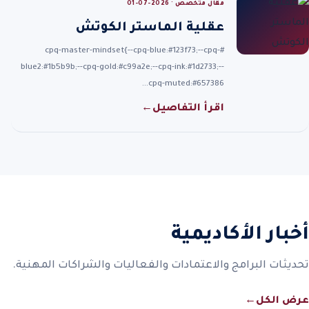
مقال متخصص · 2026-07-01
عقلية الماستر الكوتش
#cpq-master-mindset{--cpq-blue:#123f73;--cpq-
blue2:#1b5b9b;--cpq-gold:#c99a2e;--cpq-ink:#1d2733;--
cpq-muted:#657386…
اقرأ التفاصيل
←
أخبار الأكاديمية
تحديثات البرامج والاعتمادات والفعاليات والشراكات المهنية.
عرض الكل
←