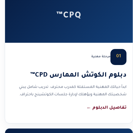
CPQ™
01
مرحلة مهنية
دبلوم الكوتش الممارس CPD™
ابدأ حياتك المهنية المستقلة كمدرب محترف. تدريب شامل يبني
شخصيتك المهنية ويؤهلك لإدارة جلسات الكوتشينج باحتراف.
تفاصيل الدبلوم
←