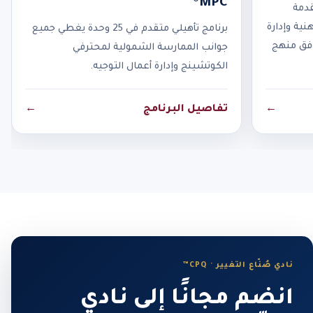
MPC®
قدمة
نية وإدارة
برنامج تأهيلي متقدم في 25 وحدة يغطي جميع
وفق منهج
جوانب الممارسة الشمولية لمحترفي
الكوتشينج وإدارة أعمال التوجيه.
←
تفاصيل البرنامج
←
نادي صُنّاع التغيير · CPQ™
انضم مجانًا إلى نادي