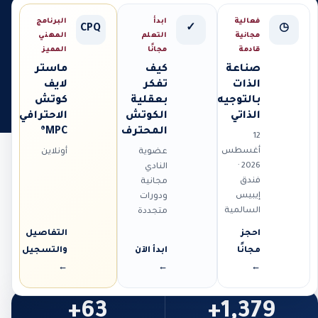
فعالية
ابدأ
البرنامج
CPQ
✓
◷
مجانية
التعلم
المهني
قادمة
مجانًا
المميز
صناعة
كيف
ماستر
الذات
تفكر
لايف
بالتوجيه
بعقلية
كوتش
الذاتي
الكوتش
الاحترافي
المحترف
MPC®
12
أغسطس
عضوية
أونلاين
2026 ·
النادي
فندق
مجانية
إيبيس
ودورات
السالمية
متجددة
احجز
التفاصيل
مجانًا
ابدأ الآن
والتسجيل
←
←
←
63+
1,379+