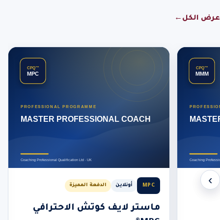
عرض الكل
←
‹
›
MPC
أونلاين
الدفعة المميزة
ماستر لايف كوتش الاحترافي