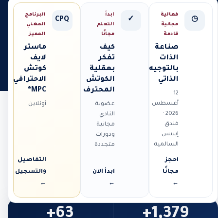
فعالية
ابدأ
البرنامج
CPQ
✓
◷
مجانية
التعلم
المهني
قادمة
مجانًا
المميز
صناعة
كيف
ماستر
الذات
تفكر
لايف
بالتوجيه
بعقلية
كوتش
الذاتي
الكوتش
الاحترافي
المحترف
MPC®
12
أغسطس
عضوية
أونلاين
2026 ·
النادي
فندق
مجانية
إيبيس
ودورات
السالمية
متجددة
احجز
التفاصيل
مجانًا
ابدأ الآن
والتسجيل
←
←
←
63+
1,379+