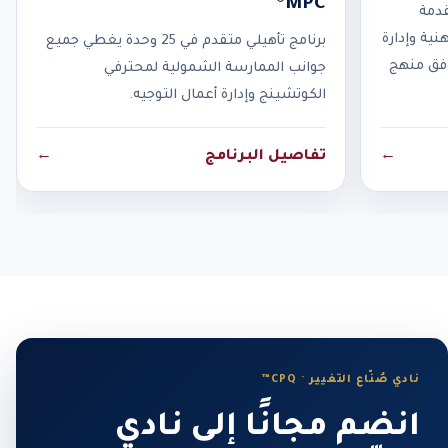
MPC®
قدمة
نية وإدارة
برنامج تأهيلي متقدم في 25 وحدة يغطي جميع
وفق منهج
جوانب الممارسة الشمولية لمحترفي
الكوتشينج وإدارة أعمال التوجيه.
←
تفاصيل البرنامج
←
نادي صُنّاع التغيير · CPQ™
انضم مجانًا إلى نادي