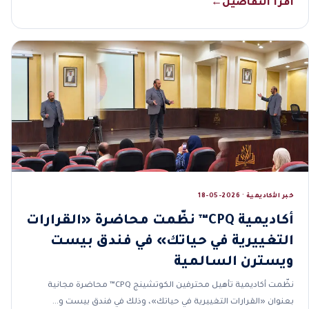
اقرأ التفاصيل
←
خبر الأكاديمية · 2026-05-18
أكاديمية CPQ™ نظّمت محاضرة «القرارات
التغييرية في حياتك» في فندق بيست
ويسترن السالمية
نظّمت أكاديمية تأهيل محترفين الكوتشينج CPQ™ محاضرة مجانية
بعنوان «القرارات التغييرية في حياتك»، وذلك في فندق بيست و…