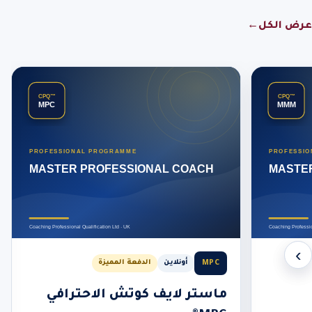
عرض الكل
←
‹
›
MPC
أونلاين
الدفعة المميزة
ماستر لايف كوتش الاحترافي