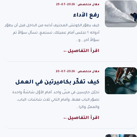
مقال متخصص · 2026-07-29
رفع الأداء
كيف يطوّر الكوتش المحترف أداءه من الداخل قبل أن يطوّر
أدواته ؟ تجلس أمام عميلك، تستمع، تسأل سؤالاً ثم
سؤالاً آخر… و…
اقرأ التفاصيل
←
مقال متخصص · 2026-07-20
كيف تفكّر بكاميرتين في العمل
تخيّل حارسين في مبنًى واحد. أمام الأوّل شاشةٌ واحدة
تصوّر الباب فقط، وأمام الثاني ثلاث شاشات: الباب،
والممرّ، والزا…
اقرأ التفاصيل
←