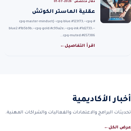
مقال متخصص · 2026-07-01
عقلية الماستر الكوتش
#cpq-master-mindset{--cpq-blue:#123f73;--cpq-
blue2:#1b5b9b;--cpq-gold:#c99a2e;--cpq-ink:#1d2733;--
cpq-muted:#657386…
اقرأ التفاصيل
←
أخبار الأكاديمية
تحديثات البرامج والاعتمادات والفعاليات والشراكات المهنية.
عرض الكل
←