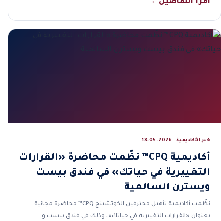
اقرأ التفاصيل
←
خبر الأكاديمية · 2026-05-18
أكاديمية CPQ™ نظّمت محاضرة «القرارات
التغييرية في حياتك» في فندق بيست
ويسترن السالمية
نظّمت أكاديمية تأهيل محترفين الكوتشينج CPQ™ محاضرة مجانية
بعنوان «القرارات التغييرية في حياتك»، وذلك في فندق بيست و…