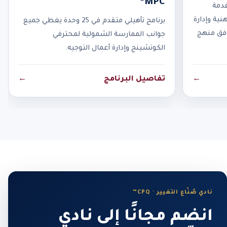
MPC®
قدمة
نية وإدارة
برنامج تأهيلي متقدم في 25 وحدة يغطي جميع
وفق منهج
جوانب الممارسة الشمولية لمحترفي
الكوتشينج وإدارة أعمال التوجيه.
←
تفاصيل البرنامج
←
نادي صُنّاع التغيير · CPQ™
انضم مجانًا إلى نادي