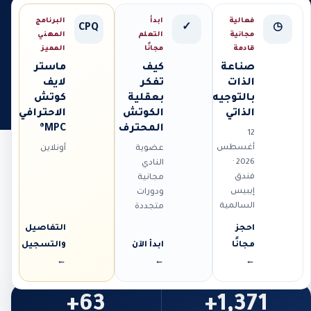
فعالية
ابدأ
البرنامج
CPQ
✓
◷
مجانية
التعلم
المهني
قادمة
مجانًا
المميز
صناعة
كيف
ماستر
الذات
تفكر
لايف
بالتوجيه
بعقلية
كوتش
الذاتي
الكوتش
الاحترافي
المحترف
MPC®
12
أغسطس
عضوية
أونلاين
2026 ·
النادي
فندق
مجانية
إيبيس
ودورات
السالمية
متجددة
احجز
التفاصيل
مجانًا
ابدأ الآن
والتسجيل
←
←
←
63+
1,371+