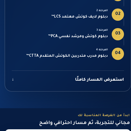
المرحلة 2
02
دبلوم لايف كوتش معتمد LCS™
المرحلة 3
03
دبلوم كوتش ومرشد نفسي PCA™
المرحلة 4
04
دبلوم مدرب متدربين الكوتش المتقدم CTTA™
استعرض المسار كاملًا
↓
ابدأ من الفرصة المناسبة لك
مجاني للتجربة، ثم مسار احترافي واضح