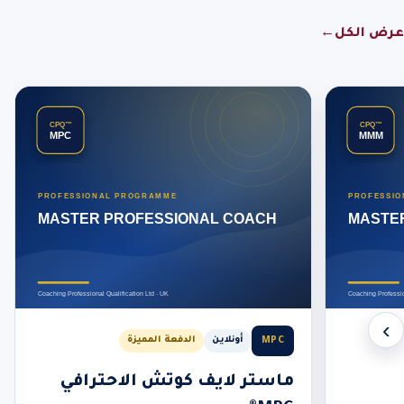
عرض الكل
←
‹
›
MPC
أونلاين
الدفعة المميزة
ماستر لايف كوتش الاحترافي