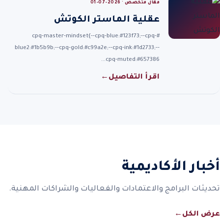
مقال متخصص · 2026-07-01
عقلية الماستر الكوتش
#cpq-master-mindset{--cpq-blue:#123f73;--cpq-
blue2:#1b5b9b;--cpq-gold:#c99a2e;--cpq-ink:#1d2733;--
cpq-muted:#657386…
اقرأ التفاصيل
←
أخبار الأكاديمية
تحديثات البرامج والاعتمادات والفعاليات والشراكات المهنية.
عرض الكل
←