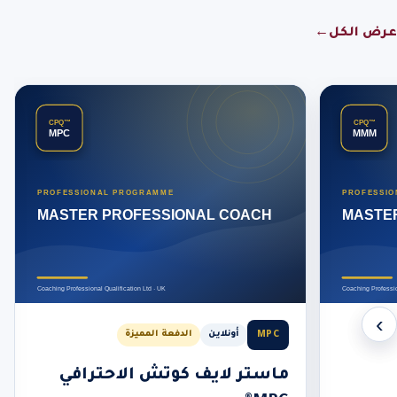
عرض الكل
←
‹
›
MPC
أونلاين
الدفعة المميزة
ماستر لايف كوتش الاحترافي