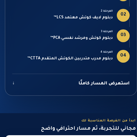
المرحلة 2
02
دبلوم لايف كوتش معتمد LCS™
المرحلة 3
03
دبلوم كوتش ومرشد نفسي PCA™
المرحلة 4
04
دبلوم مدرب متدربين الكوتش المتقدم CTTA™
استعرض المسار كاملًا
↓
ابدأ من الفرصة المناسبة لك
مجاني للتجربة، ثم مسار احترافي واضح