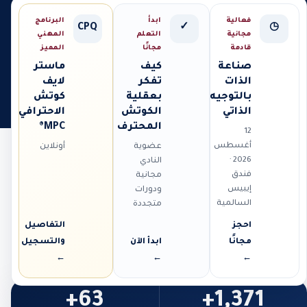
فعالية
ابدأ
البرنامج
CPQ
✓
◷
مجانية
التعلم
المهني
قادمة
مجانًا
المميز
صناعة
كيف
ماستر
الذات
تفكر
لايف
بالتوجيه
بعقلية
كوتش
الذاتي
الكوتش
الاحترافي
المحترف
MPC®
12
أغسطس
عضوية
أونلاين
2026 ·
النادي
فندق
مجانية
إيبيس
ودورات
السالمية
متجددة
احجز
التفاصيل
مجانًا
ابدأ الآن
والتسجيل
←
←
←
63+
1,371+