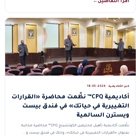
اقرأ التفاصيل
←
خبر الأكاديمية · 2026-05-18
أكاديمية CPQ™ نظّمت محاضرة «القرارات
التغييرية في حياتك» في فندق بيست
ويسترن السالمية
نظّمت أكاديمية تأهيل محترفين الكوتشينج CPQ™ محاضرة مجانية
بعنوان «القرارات التغييرية في حياتك»، وذلك في فندق بيست و…