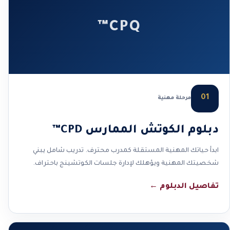
CPQ™
01
مرحلة مهنية
دبلوم الكوتش الممارس CPD™
ابدأ حياتك المهنية المستقلة كمدرب محترف. تدريب شامل يبني
شخصيتك المهنية ويؤهلك لإدارة جلسات الكوتشينج باحتراف.
تفاصيل الدبلوم
←