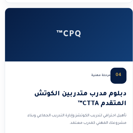
CPQ™
04
مرحلة مهنية
دبلوم مدرب متدربين الكوتش
المتقدم CTTA™
تأهيل احترافي لتدريب الكوتشز وإدارة التدريب الجماعي وبناء
مشروعك المهني كمدرب معتمد.