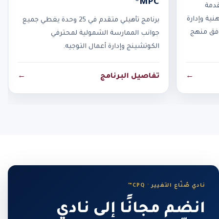
MPC®
قدمة
نية وإدارة
برنامج تأهيلي متقدم في 25 وحدة يغطي جميع
وفق منهج
جوانب الممارسة الشمولية لمحترفي
الكوتشينج وإدارة أعمال التوجيه.
←
تفاصيل البرنامج
←
نادي صُنّاع التغيير · CPQ™
انضم مجانًا إلى نادي