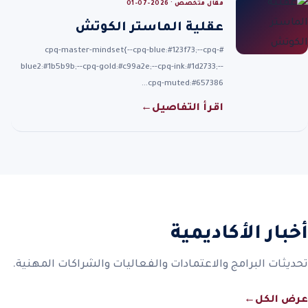
مقال متخصص · 2026-07-01
عقلية الماستر الكوتش
#cpq-master-mindset{--cpq-blue:#123f73;--cpq-
blue2:#1b5b9b;--cpq-gold:#c99a2e;--cpq-ink:#1d2733;--
cpq-muted:#657386…
اقرأ التفاصيل
←
أخبار الأكاديمية
تحديثات البرامج والاعتمادات والفعاليات والشراكات المهنية.
عرض الكل
←