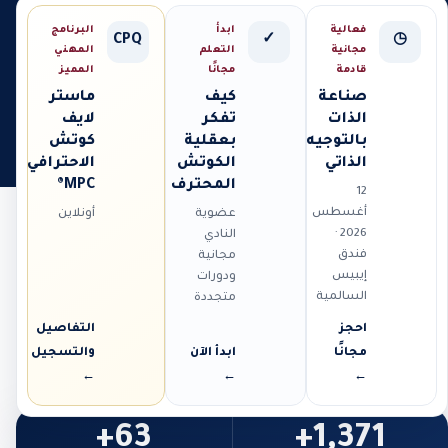
فعالية
ابدأ
البرنامج
CPQ
✓
◷
مجانية
التعلم
المهني
قادمة
مجانًا
المميز
صناعة
كيف
ماستر
الذات
تفكر
لايف
بالتوجيه
بعقلية
كوتش
الذاتي
الكوتش
الاحترافي
المحترف
MPC®
12
أغسطس
عضوية
أونلاين
2026 ·
النادي
فندق
مجانية
إيبيس
ودورات
السالمية
متجددة
احجز
التفاصيل
مجانًا
ابدأ الآن
والتسجيل
←
←
←
63+
1,371+