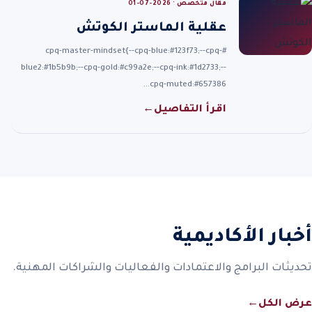
مقال متخصص · 2026-07-01
عقلية الماستر الكوتش
#cpq-master-mindset{--cpq-blue:#123f73;--cpq-
blue2:#1b5b9b;--cpq-gold:#c99a2e;--cpq-ink:#1d2733;--
cpq-muted:#657386…
اقرأ التفاصيل
←
أخبار الأكاديمية
تحديثات البرامج والاعتمادات والفعاليات والشراكات المهنية.
عرض الكل
←