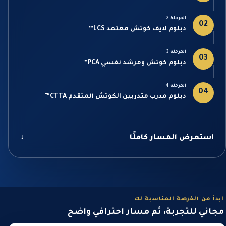
المرحلة 2
02
دبلوم لايف كوتش معتمد LCS™
المرحلة 3
03
دبلوم كوتش ومرشد نفسي PCA™
المرحلة 4
04
دبلوم مدرب متدربين الكوتش المتقدم CTTA™
استعرض المسار كاملًا
↓
ابدأ من الفرصة المناسبة لك
مجاني للتجربة، ثم مسار احترافي واضح