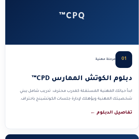
CPQ™
01
مرحلة مهنية
دبلوم الكوتش الممارس CPD™
ابدأ حياتك المهنية المستقلة كمدرب محترف. تدريب شامل يبني
شخصيتك المهنية ويؤهلك لإدارة جلسات الكوتشينج باحتراف.
تفاصيل الدبلوم
←