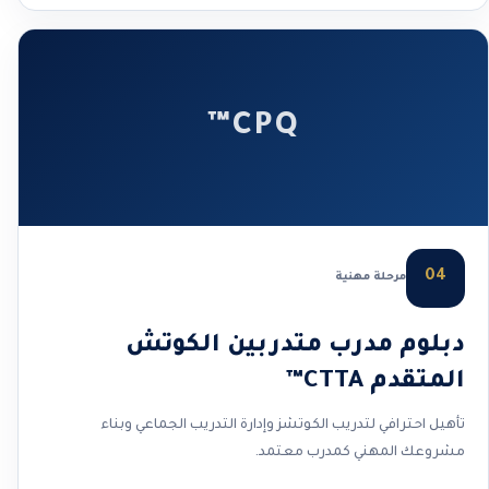
CPQ™
04
مرحلة مهنية
دبلوم مدرب متدربين الكوتش
المتقدم CTTA™
تأهيل احترافي لتدريب الكوتشز وإدارة التدريب الجماعي وبناء
مشروعك المهني كمدرب معتمد.