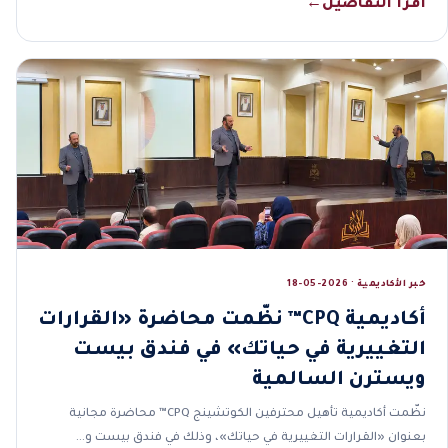
اقرأ التفاصيل
←
خبر الأكاديمية · 2026-05-18
أكاديمية CPQ™ نظّمت محاضرة «القرارات
التغييرية في حياتك» في فندق بيست
ويسترن السالمية
نظّمت أكاديمية تأهيل محترفين الكوتشينج CPQ™ محاضرة مجانية
بعنوان «القرارات التغييرية في حياتك»، وذلك في فندق بيست و…