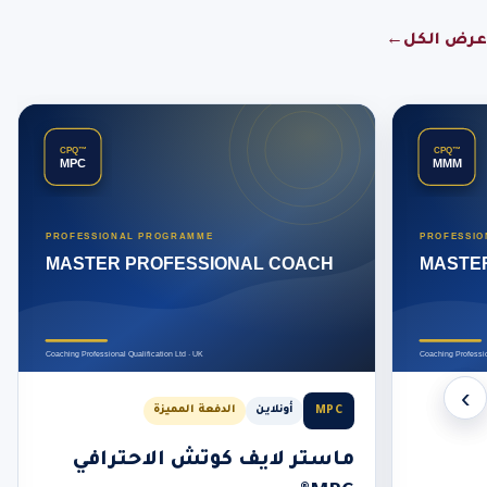
عرض الكل
←
‹
›
MPC
أونلاين
الدفعة المميزة
ماستر لايف كوتش الاحترافي