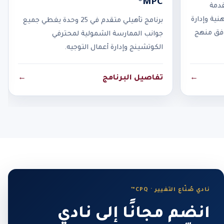
MPC®
قدمة
نية وإدارة
برنامج تأهيلي متقدم في 25 وحدة يغطي جميع
وفق منهج
جوانب الممارسة الشمولية لمحترفي
الكوتشينج وإدارة أعمال التوجيه.
←
تفاصيل البرنامج
←
نادي صُنّاع التغيير · CPQ™
انضم مجانًا إلى نادي