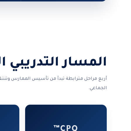
المسار التدريبي ا
أربع مراحل مترابطة تبدأ من تأسيس الممارس وتنتق
الجماعي.
CPQ™