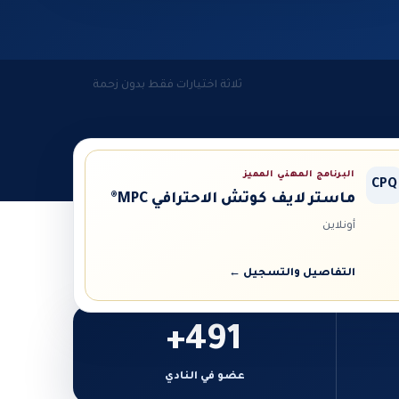
ثلاثة اختيارات فقط بدون زحمة
البرنامج المهني المميز
CPQ
ماستر لايف كوتش الاحترافي MPC®
أونلاين
التفاصيل والتسجيل ←
491+
عضو في النادي