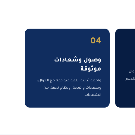
04
وصول وشهادات
موثوقة
وال،
للدعم
واجهة ثنائية اللغة متوافقة مع الجوال،
وصفحات واضحة، ونظام تحقق من
الشهادات.