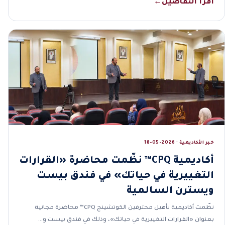
اقرأ التفاصيل
←
خبر الأكاديمية · 2026-05-18
أكاديمية CPQ™ نظّمت محاضرة «القرارات
التغييرية في حياتك» في فندق بيست
ويسترن السالمية
نظّمت أكاديمية تأهيل محترفين الكوتشينج CPQ™ محاضرة مجانية
بعنوان «القرارات التغييرية في حياتك»، وذلك في فندق بيست و…