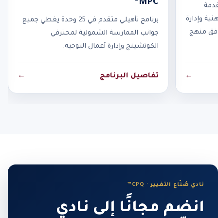
MPC®
قدمة
نية وإدارة
برنامج تأهيلي متقدم في 25 وحدة يغطي جميع
وفق منهج
جوانب الممارسة الشمولية لمحترفي
الكوتشينج وإدارة أعمال التوجيه.
←
تفاصيل البرنامج
←
نادي صُنّاع التغيير · CPQ™
انضم مجانًا إلى نادي