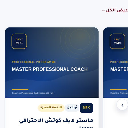
عرض الكل
←
‹
›
MPC
أونلاين
الدفعة المميزة
ماستر لايف كوتش الاحترافي