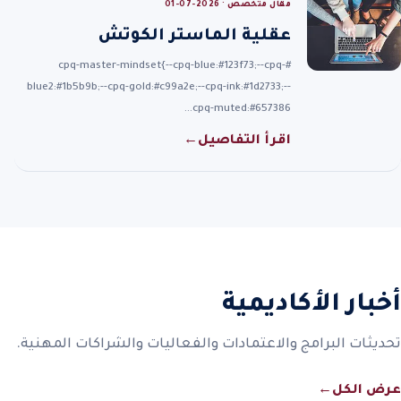
مقال متخصص · 2026-07-01
عقلية الماستر الكوتش
#cpq-master-mindset{--cpq-blue:#123f73;--cpq-
blue2:#1b5b9b;--cpq-gold:#c99a2e;--cpq-ink:#1d2733;--
cpq-muted:#657386…
اقرأ التفاصيل
←
أخبار الأكاديمية
تحديثات البرامج والاعتمادات والفعاليات والشراكات المهنية.
عرض الكل
←