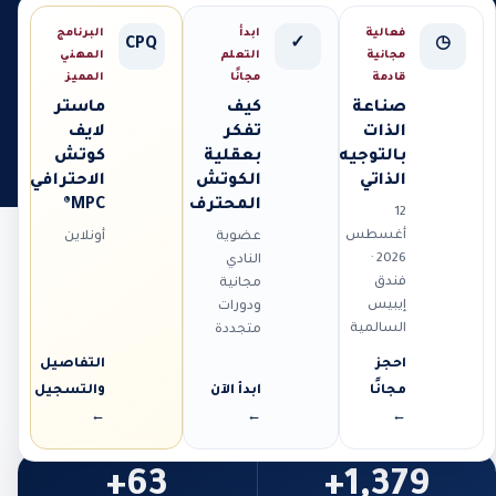
فعالية
ابدأ
البرنامج
CPQ
✓
◷
مجانية
التعلم
المهني
قادمة
مجانًا
المميز
صناعة
كيف
ماستر
الذات
تفكر
لايف
بالتوجيه
بعقلية
كوتش
الذاتي
الكوتش
الاحترافي
المحترف
MPC®
12
أغسطس
عضوية
أونلاين
2026 ·
النادي
فندق
مجانية
إيبيس
ودورات
السالمية
متجددة
احجز
التفاصيل
مجانًا
ابدأ الآن
والتسجيل
←
←
←
63+
1,379+