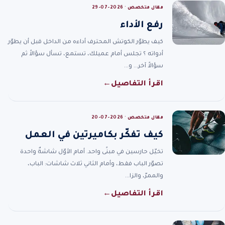
مقال متخصص · 2026-07-29
رفع الأداء
كيف يطوّر الكوتش المحترف أداءه من الداخل قبل أن يطوّر
أدواته ؟ تجلس أمام عميلك، تستمع، تسأل سؤالاً ثم
سؤالاً آخر… و…
اقرأ التفاصيل
←
مقال متخصص · 2026-07-20
كيف تفكّر بكاميرتين في العمل
تخيّل حارسين في مبنًى واحد. أمام الأوّل شاشةٌ واحدة
تصوّر الباب فقط، وأمام الثاني ثلاث شاشات: الباب،
والممرّ، والزا…
اقرأ التفاصيل
←