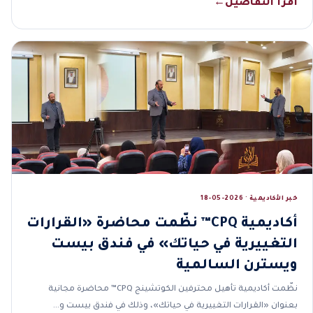
اقرأ التفاصيل
←
خبر الأكاديمية · 2026-05-18
أكاديمية CPQ™ نظّمت محاضرة «القرارات
التغييرية في حياتك» في فندق بيست
ويسترن السالمية
نظّمت أكاديمية تأهيل محترفين الكوتشينج CPQ™ محاضرة مجانية
بعنوان «القرارات التغييرية في حياتك»، وذلك في فندق بيست و…