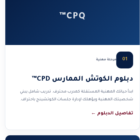
CPQ™
01
مرحلة مهنية
دبلوم الكوتش الممارس CPD™
ابدأ حياتك المهنية المستقلة كمدرب محترف. تدريب شامل يبني
شخصيتك المهنية ويؤهلك لإدارة جلسات الكوتشينج باحتراف.
تفاصيل الدبلوم
←