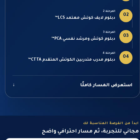
المرحلة 2
02
دبلوم لايف كوتش معتمد LCS™
المرحلة 3
03
دبلوم كوتش ومرشد نفسي PCA™
المرحلة 4
04
دبلوم مدرب متدربين الكوتش المتقدم CTTA™
استعرض المسار كاملًا
↓
ابدأ من الفرصة المناسبة لك
مجاني للتجربة، ثم مسار احترافي واضح