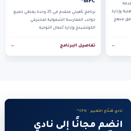
MPC®
قدمة
نية وإدارة
برنامج تأهيلي متقدم في 25 وحدة يغطي جميع
وفق منهج
جوانب الممارسة الشمولية لمحترفي
الكوتشينج وإدارة أعمال التوجيه.
←
تفاصيل البرنامج
←
نادي صُنّاع التغيير · CPQ™
انضم مجانًا إلى نادي