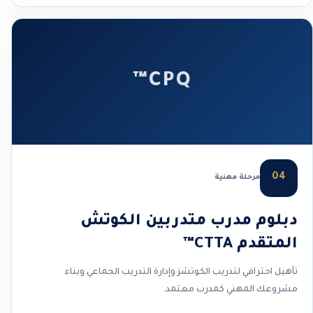
CPQ™
04
مرحلة مهنية
دبلوم مدرب متدربين الكوتش
المتقدم CTTA™
تأهيل احترافي لتدريب الكوتشز وإدارة التدريب الجماعي وبناء
مشروعك المهني كمدرب معتمد.