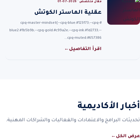
مقال متخصص · 2026-07-01
عقلية الماستر الكوتش
#cpq-master-mindset{--cpq-blue:#123f73;--cpq-
blue2:#1b5b9b;--cpq-gold:#c99a2e;--cpq-ink:#1d2733;--
cpq-muted:#657386…
اقرأ التفاصيل
←
أخبار الأكاديمية
تحديثات البرامج والاعتمادات والفعاليات والشراكات المهنية.
عرض الكل
←