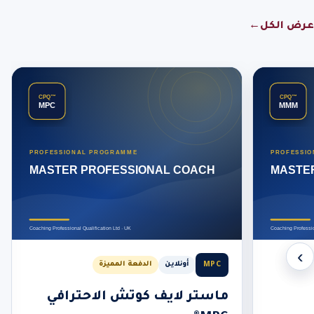
عرض الكل
←
‹
›
MPC
أونلاين
الدفعة المميزة
ماستر لايف كوتش الاحترافي