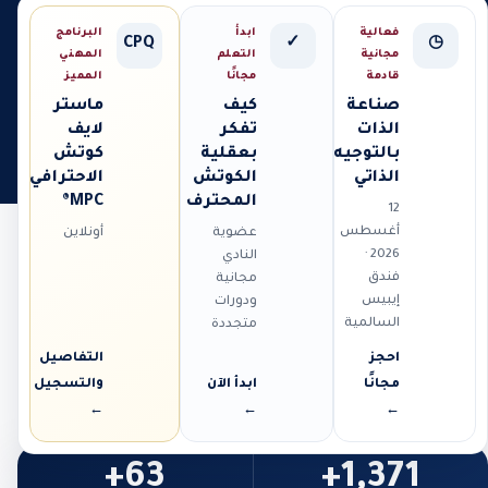
فعالية
ابدأ
البرنامج
CPQ
✓
◷
مجانية
التعلم
المهني
قادمة
مجانًا
المميز
صناعة
كيف
ماستر
الذات
تفكر
لايف
بالتوجيه
بعقلية
كوتش
الذاتي
الكوتش
الاحترافي
المحترف
MPC®
12
أغسطس
عضوية
أونلاين
2026 ·
النادي
فندق
مجانية
إيبيس
ودورات
السالمية
متجددة
احجز
التفاصيل
مجانًا
ابدأ الآن
والتسجيل
←
←
←
63+
1,371+