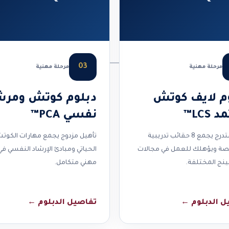
03
مرحلة مهنية
مرحلة مهنية
م لايف كوتش
دبلوم كوتش ومرش
LCS™
نفسي PCA™
مسار متدرج يجمع 8 حقائب تدريبية
تأهيل مزدوج يجمع مهارات الكوت
 ويؤهلك للعمل في مجالات
الحياتي ومبادئ الإرشاد النفسي ف
نج المختلفة.
مهني متكامل.
ل الدبلوم
←
تفاصيل الدبلوم
←