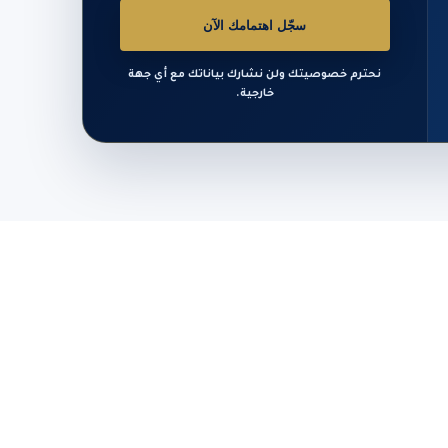
سجّل اهتمامك الآن
نحترم خصوصيتك ولن نشارك بياناتك مع أي جهة
خارجية.