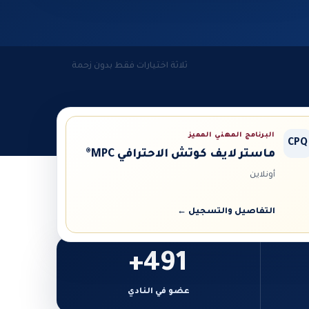
ثلاثة اختيارات فقط بدون زحمة
البرنامج المهني المميز
CPQ
ماستر لايف كوتش الاحترافي MPC®
أونلاين
التفاصيل والتسجيل ←
491+
عضو في النادي