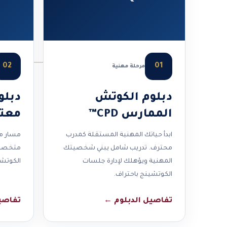
02
01
مرحلة مهنية
دبلوم الكوتش
دبلو
الممارس CPD™
معتمد 
ابدأ حياتك المهنية المستقلة كمدرب
محترف. تدريب شامل يبني شخصيتك
متخصصة
المهنية ويؤهلك لإدارة جلسات
الكوتشي
الكوتشينج باحتراف.
تفاصيل الدبلوم
←
تفاصي