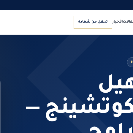
قالات
الأخبار
تحقق من شهادة
B
هيل
كوتشينج —