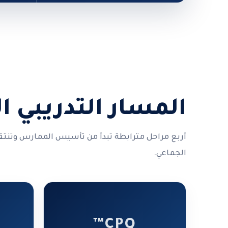
المسار التدريبي ا
أربع مراحل مترابطة تبدأ من تأسيس الممارس وتنتق
الجماعي.
CPQ™