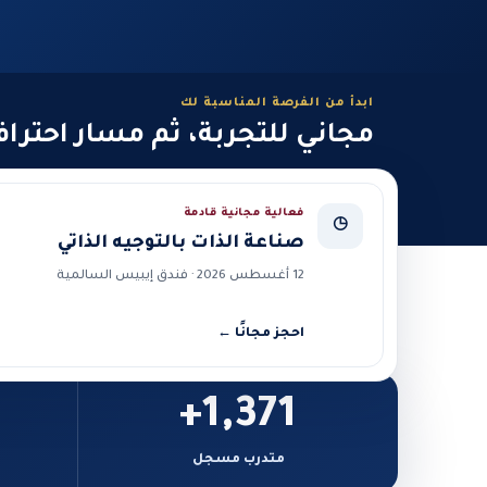
ابدأ من الفرصة المناسبة لك
مجاني للتجربة، ثم مسار احترا
فعالية مجانية قادمة
◷
صناعة الذات بالتوجيه الذاتي
12 أغسطس 2026 · فندق إيبيس السالمية
احجز مجانًا ←
1,371+
متدرب مسجل