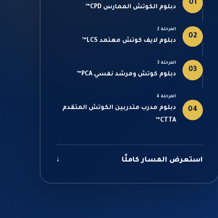
01
دبلوم الكوتش الممارس CPD™
المرحلة 2
02
دبلوم لايف كوتش معتمد LCS™
المرحلة 3
03
دبلوم كوتش ومرشد نفسي PCA™
المرحلة 4
دبلوم مدرب متدربين الكوتش المتقدم
04
CTTA™
استعرض المسار كاملًا
↓