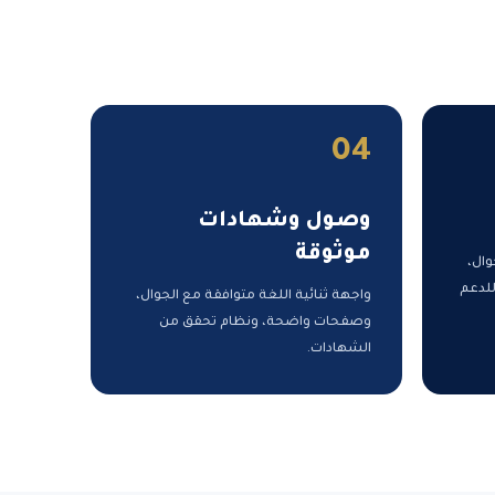
04
وصول وشهادات
موثوقة
وال،
للدعم
واجهة ثنائية اللغة متوافقة مع الجوال،
وصفحات واضحة، ونظام تحقق من
الشهادات.