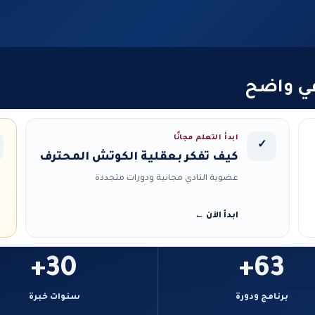
في واضح
ابدأ التعلم مجانًا
✓
كيف تفكر بعقلية الكوتش المحترف
عضوية النادي مجانية ودورات متجددة
ابدأ الآن ←
30+
63+
برنامج ودورة
سنوات خبرة