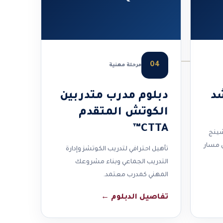
04
مرحلة مهنية
د
دبلوم مدرب متدربين
الكوتش المتقدم
CTTA™
شينج
ي مسار
تأهيل احترافي لتدريب الكوتشز وإدارة
التدريب الجماعي وبناء مشروعك
المهني كمدرب معتمد.
تفاصيل الدبلوم
←