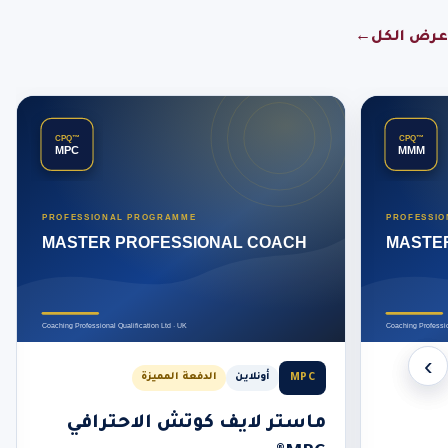
عرض الكل
←
‹
›
MPC
أونلاين
الدفعة المميزة
ماستر لايف كوتش الاحترافي