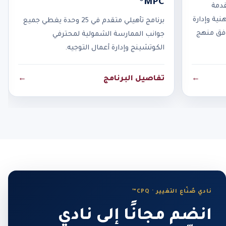
MPC®
قدمة
نية وإدارة
برنامج تأهيلي متقدم في 25 وحدة يغطي جميع
وفق منهج
جوانب الممارسة الشمولية لمحترفي
الكوتشينج وإدارة أعمال التوجيه.
←
تفاصيل البرنامج
←
نادي صُنّاع التغيير · CPQ™
انضم مجانًا إلى نادي