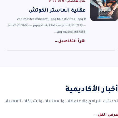
مقال متخصص · 2026-07-01
عقلية الماستر الكوتش
#cpq-master-mindset{--cpq-blue:#123f73;--cpq-
blue2:#1b5b9b;--cpq-gold:#c99a2e;--cpq-ink:#1d2733;--
cpq-muted:#657386…
اقرأ التفاصيل
←
أخبار الأكاديمية
تحديثات البرامج والاعتمادات والفعاليات والشراكات المهنية.
عرض الكل
←