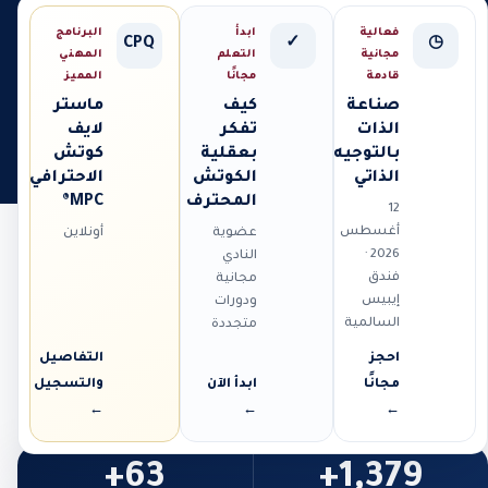
فعالية
ابدأ
البرنامج
CPQ
✓
◷
مجانية
التعلم
المهني
قادمة
مجانًا
المميز
صناعة
كيف
ماستر
الذات
تفكر
لايف
بالتوجيه
بعقلية
كوتش
الذاتي
الكوتش
الاحترافي
المحترف
MPC®
12
أغسطس
عضوية
أونلاين
2026 ·
النادي
فندق
مجانية
إيبيس
ودورات
السالمية
متجددة
احجز
التفاصيل
مجانًا
ابدأ الآن
والتسجيل
←
←
←
63+
1,379+