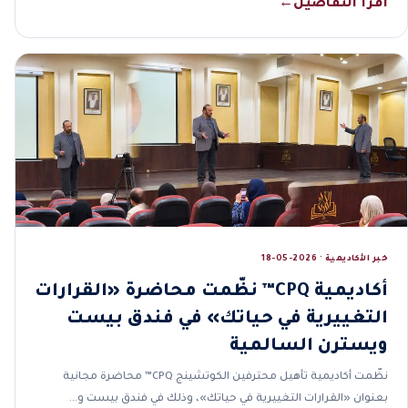
اقرأ التفاصيل
←
خبر الأكاديمية · 2026-05-18
أكاديمية CPQ™ نظّمت محاضرة «القرارات
التغييرية في حياتك» في فندق بيست
ويسترن السالمية
نظّمت أكاديمية تأهيل محترفين الكوتشينج CPQ™ محاضرة مجانية
بعنوان «القرارات التغييرية في حياتك»، وذلك في فندق بيست و…